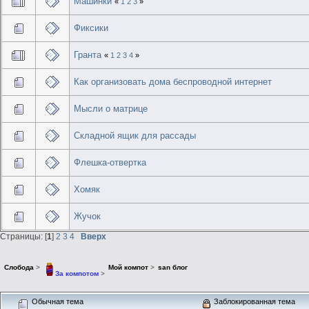
Машинки
«
1
2
3
»
Фиксики
Гранта
«
1
2
3
4
»
Как организовать дома беспроводной интернет
Мысли о матрице
Складной ящик для рассады
Флешка-отвертка
Хомяк
Жучок
Страницы: [
1
]
2
3
4
Вверх
Слобода
>
Мой компот
>
san блог
За компотом
>
Обычная тема
Заблокированная тема