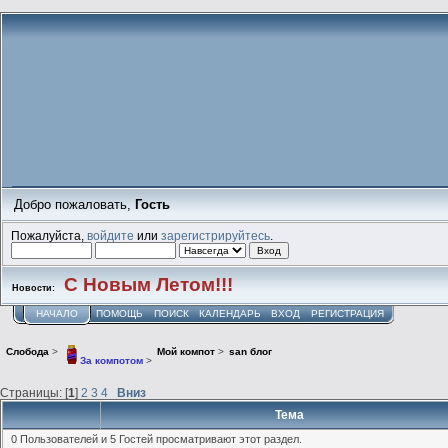
Добро пожаловать,
Гость
Пожалуйста,
войдите
или
зарегистрируйтесь
.
С Новым Летом!!!
Новости:
НАЧАЛО
ПОМОЩЬ
ПОИСК
КАЛЕНДАРЬ
ВХОД
РЕГИСТРАЦИЯ
Слобода
>
Мой компот
>
san блог
За компотом
>
Страницы: [
1
]
2
3
4
Вниз
Тема
0 Пользователей и 5 Гостей просматривают этот раздел.