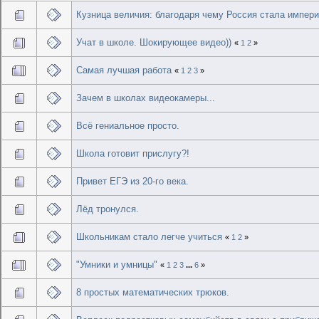
Кузница величия: благодаря чему Россия стала импер
Учат в школе. Шокирующее видео))
«
1
2
»
Самая лучшая работа
«
1
2
3
»
Зачем в школах видеокамеры...
Всё гениальное просто.
Школа готовит прислугу?!
Привет ЕГЭ из 20-го века.
Лёд тронулся.
Школьникам стало легче учиться
«
1
2
»
"Умники и умницы"
«
1
2
3
...
6
»
8 простых математических трюков.