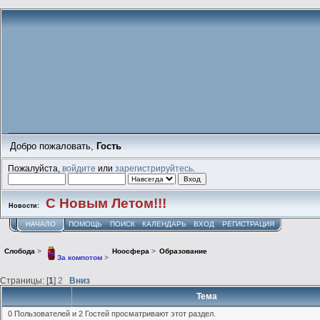
Добро пожаловать,
Гость
Пожалуйста,
войдите
или
зарегистрируйтесь
.
С Новым Летом!!!
Новости:
НАЧАЛО
ПОМОЩЬ
ПОИСК
КАЛЕНДАРЬ
ВХОД
РЕГИСТРАЦИЯ
Слобода
>
Ноосфера
>
Образование
За компотом
>
Страницы: [
1
]
2
Вниз
Тема
0 Пользователей и 2 Гостей просматривают этот раздел.