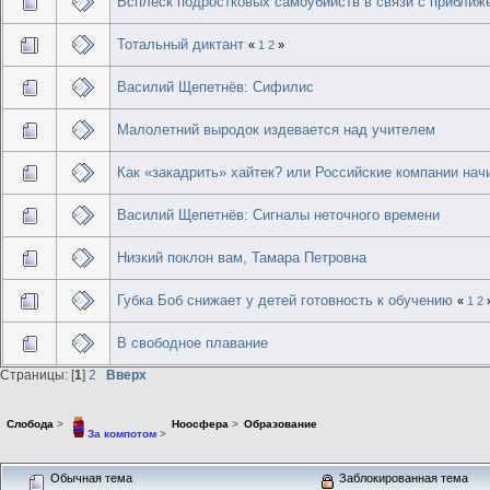
Всплеск подростковых самоубийств в связи с приближ
Тотальный диктант
«
1
2
»
Василий Щепетнёв: Сифилис
Малолетний выродок издевается над учителем
Как «закадрить» хайтек? или Российские компании нач
Василий Щепетнёв: Сигналы неточного времени
Низкий поклон вам, Тамара Петровна
Губка Боб снижает у детей готовность к обучению
«
1
2
В свободное плавание
Страницы: [
1
]
2
Вверх
Слобода
>
Ноосфера
>
Образование
За компотом
>
Обычная тема
Заблокированная тема