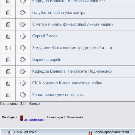
Кафедра Ваннаха: Всемирный банк 2.0
Голубятня: война уже завтра
С чего начинать финансовый ликбез нации?
Сергей Змеев
Замучили банки своими кредитками!!
«
1
2
»
Sapientia populi
Кафедра Ваннаха: Нейросеть Поднебесной
США объявил Китаю валютную войну
За наличные уже не купишь
Страницы: [
1
]
2
Вверх
Слобода
>
Ноосфера
>
Экономика
За компотом
>
Обычная тема
Заблокированная тема