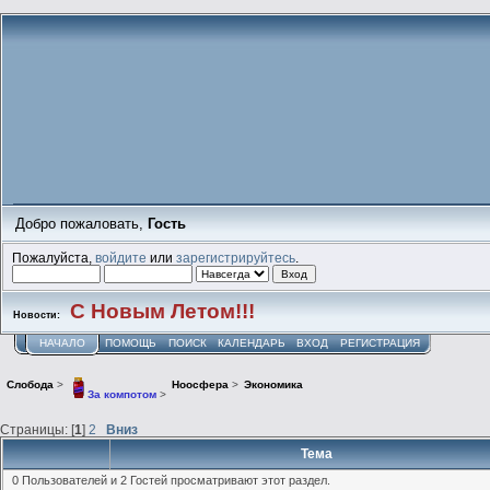
Добро пожаловать,
Гость
Пожалуйста,
войдите
или
зарегистрируйтесь
.
С Новым Летом!!!
Новости:
НАЧАЛО
ПОМОЩЬ
ПОИСК
КАЛЕНДАРЬ
ВХОД
РЕГИСТРАЦИЯ
Слобода
>
Ноосфера
>
Экономика
За компотом
>
Страницы: [
1
]
2
Вниз
Тема
0 Пользователей и 2 Гостей просматривают этот раздел.