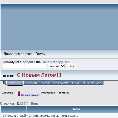
Добро пожаловать,
Гость
Пожалуйста,
войдите
или
зарегистрируйтесь
.
С Новым Летом!!!
Новости:
НАЧАЛО
ПОМОЩЬ
ПОИСК
КАЛЕНДАРЬ
ВХОД
РЕГИСТРАЦИЯ
Слобода
>
Ноосфера
>
Техника
За компотом
>
Страницы: [
1
]
2
3
4
Вниз
Тема
0 Пользователей и 1 Гость просматривают этот раздел.