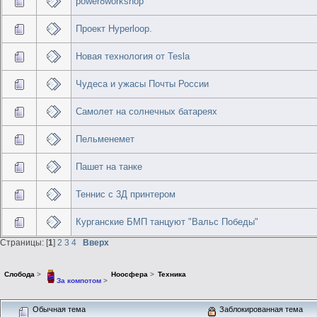
power8workshop
Проект Hyperloop.
Новая технология от Tesla
Чудеса и ужасы Почты России
Самолет на солнечных батареях
Пельменемет
Пашет на танке
Теннис с 3Д принтером
Курганские БМП танцуют "Вальс Победы"
Страницы: [
1
]
2
3
4
Вверх
Слобода
>
Ноосфера
>
Техника
За компотом
>
Обычная тема
Заблокированная тема