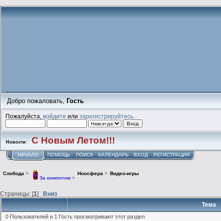
Добро пожаловать,
Гость
Пожалуйста,
войдите
или
зарегистрируйтесь
.
С Новым Летом!!!
Новости:
НАЧАЛО
ПОМОЩЬ
ПОИСК
КАЛЕНДАРЬ
ВХОД
РЕГИСТРАЦИЯ
Слобода
>
Ноосфера
>
Видео-игры
За компотом
>
Страницы: [
1
]
Вниз
Тема
0 Пользователей и 1 Гость просматривают этот раздел.