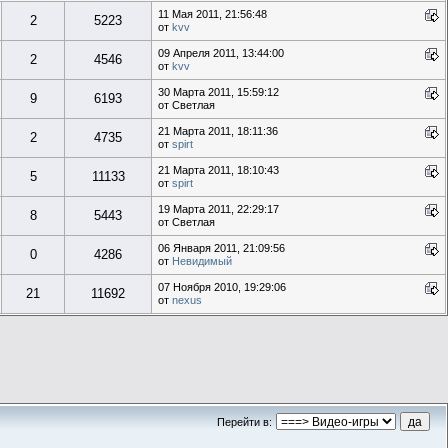
11 Мая 2011, 21:56:48
2
5223
от
kvv
09 Апреля 2011, 13:44:00
2
4546
от
kvv
30 Марта 2011, 15:59:12
9
6193
от Светлая
21 Марта 2011, 18:11:36
2
4735
от
spirt
21 Марта 2011, 18:10:43
5
11133
от
spirt
19 Марта 2011, 22:29:17
8
5443
от Светлая
06 Января 2011, 21:09:56
0
4286
от
Невидимый
07 Ноября 2010, 19:29:06
21
11692
от
nexus
Перейти в: