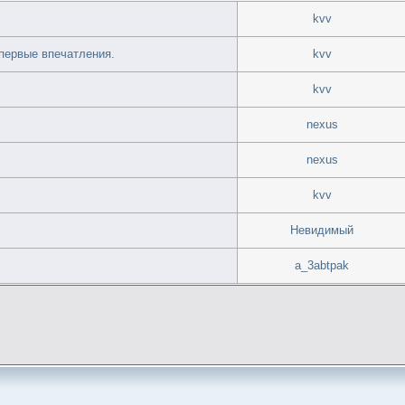
kvv
, первые впечатления.
kvv
kvv
nexus
nexus
kvv
Невидимый
a_3abtpak