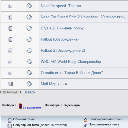
Need for speed: The run
Need For Speed.Shift 2 Unleashed. 20 минут игры
Crysis 2. Снимаем пробу.
Fallout (Возрождение)
Fallout 2 (Возрождение 2)
WRC.FIA World Rally Championship
Онлайн игра "Герои Войны и Денег"
Мой Мир
«
1
2
»
Страницы: [
1
]
Вверх
Слобода
>
Ноосфера
>
Видео-игры
За компотом
>
Обычная тема
Заблокированная тема
Прикрепленная тема
Популярная тема (более 15 ответов)