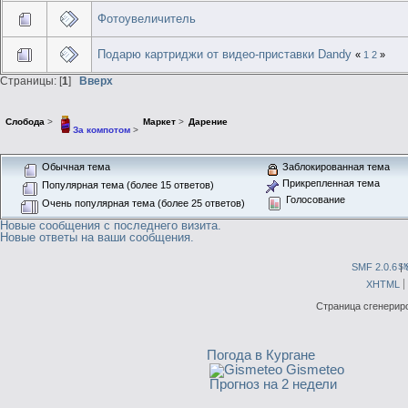
Фотоувеличитель
Подарю картриджи от видео-приставки Dandy
«
1
2
»
Страницы: [
1
]
Вверх
Слобода
>
Маркет
>
Дарение
За компотом
>
Обычная тема
Заблокированная тема
Прикрепленная тема
Популярная тема (более 15 ответов)
Голосование
Очень популярная тема (более 25 ответов)
Новые сообщения с последнего визита.
Новые ответы на ваши сообщения.
SMF 2.0.6
|
S
XHTML
Страница сгенериро
Погода в Кургане
Gismeteo
Прогноз на 2 недели