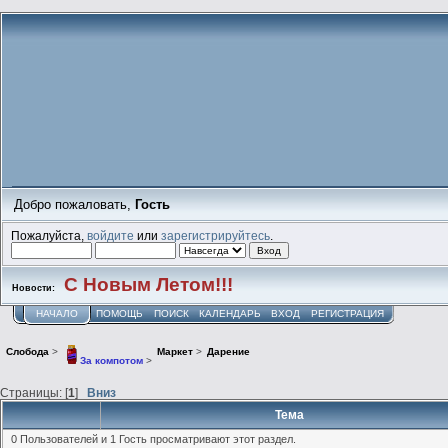
Добро пожаловать,
Гость
Пожалуйста,
войдите
или
зарегистрируйтесь
.
С Новым Летом!!!
Новости:
НАЧАЛО
ПОМОЩЬ
ПОИСК
КАЛЕНДАРЬ
ВХОД
РЕГИСТРАЦИЯ
Слобода
>
Маркет
>
Дарение
За компотом
>
Страницы: [
1
]
Вниз
Тема
0 Пользователей и 1 Гость просматривают этот раздел.