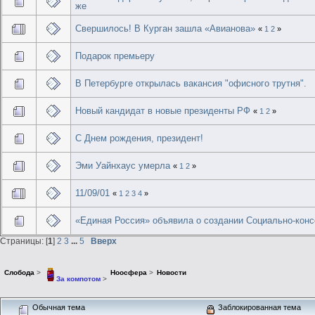
же
Свершилось! В Курган зашла «Авианова»
«
1
2
»
Подарок премьеру
В Петербурге открылась вакансия "офисного трутня".
Новый кандидат в новые президенты РФ
«
1
2
»
C Днем рождения, президент!
Эми Уайнхаус умерла
«
1
2
»
11/09/01
«
1
2
3
4
»
«Единая Россия» объявила о создании Социально-кон
Страницы: [
1
]
2
3
...
5
Вверх
Слобода
>
Ноосфера
>
Новости
За компотом
>
Обычная тема
Заблокированная тема