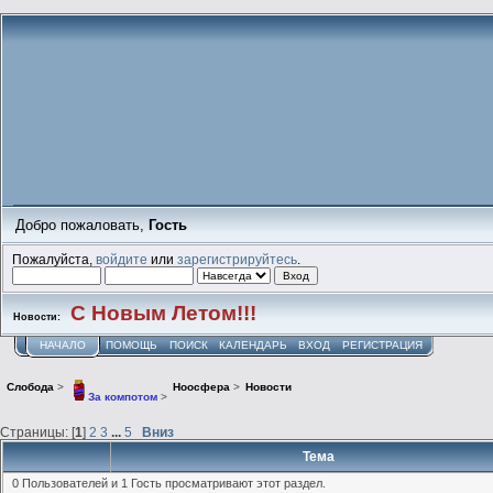
Добро пожаловать,
Гость
Пожалуйста,
войдите
или
зарегистрируйтесь
.
С Новым Летом!!!
Новости:
НАЧАЛО
ПОМОЩЬ
ПОИСК
КАЛЕНДАРЬ
ВХОД
РЕГИСТРАЦИЯ
Слобода
>
Ноосфера
>
Новости
За компотом
>
Страницы: [
1
]
2
3
...
5
Вниз
Тема
0 Пользователей и 1 Гость просматривают этот раздел.