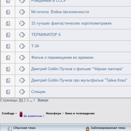
Рожденные в СССР
Мстители: Война бесконечности
15 лучших фантастических короткометражек
ТЕРМИНАТОР 6
Т-34
Фильм о перемещении во времени
Дмитрий Goblin Пучков о фильме "Чёрная пантера"
Дмитрий Goblin Пучков про мультфильм "Тайна Коко"
Спящие
Страницы: [
1
]
2
3
...
7
Вверх
Слобода
>
Ноосфера
>
Кино и телевидение
За компотом
>
Обычная тема
Заблокированная тема