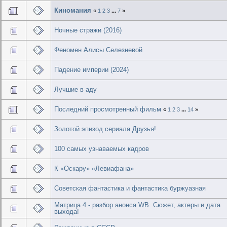
Киномания
«
1
2
3
...
7
»
Ночные стражи (2016)
Феномен Алисы Селезневой
Падение империи (2024)
Лучшие в аду
Последний просмотренный фильм
«
1
2
3
...
14
»
Золотой эпизод сериала Друзья!
100 самых узнаваемых кадров
К «Оскару» «Левиафана»
Советская фантастика и фантастика буржуазная
Матрица 4 - разбор анонса WB. Сюжет, актеры и дата
выхода!