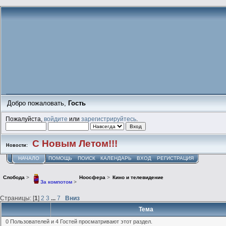
Добро пожаловать,
Гость
Пожалуйста,
войдите
или
зарегистрируйтесь
.
С Новым Летом!!!
Новости:
НАЧАЛО
ПОМОЩЬ
ПОИСК
КАЛЕНДАРЬ
ВХОД
РЕГИСТРАЦИЯ
Слобода
>
Ноосфера
>
Кино и телевидение
За компотом
>
Страницы: [
1
]
2
3
...
7
Вниз
Тема
0 Пользователей и 4 Гостей просматривают этот раздел.