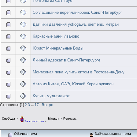
Понтоны из СВТ труб
Согласование перепланировок Санкт-Петербург
Датчики давления yokogawa, siemens, метран
Каркасные бани Иваново
Юрист Минеральные Воды
Личный адвокат в Санкт-Петербурге
Монтажная пена купить оптом в Ростове-на-Дону
Авто из Китая, ОАЭ, Южной Кореи аукцион
Купить мультилифт
Страницы: [
1
]
2
3
...
17
Вверх
Слобода
>
Маркет
>
Реклама
За компотом
>
Обычная тема
Заблокированная тема