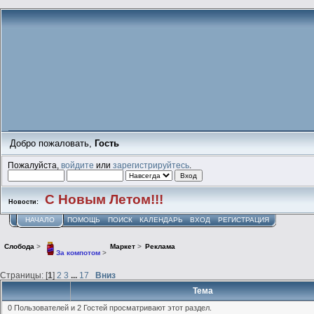
Добро пожаловать,
Гость
Пожалуйста,
войдите
или
зарегистрируйтесь
.
С Новым Летом!!!
Новости:
НАЧАЛО
ПОМОЩЬ
ПОИСК
КАЛЕНДАРЬ
ВХОД
РЕГИСТРАЦИЯ
Слобода
>
Маркет
>
Реклама
За компотом
>
Страницы: [
1
]
2
3
...
17
Вниз
Тема
0 Пользователей и 2 Гостей просматривают этот раздел.