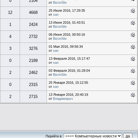
0
2104
от
BizonStiv
25 Июля 2016, 17:29:35
12
4668
от
san
13 Июня 2016, 01:43:51
1
2424
от
BizonStiv
06 Июня 2016, 00:50:16
4
2732
от
BizonStiv
01 Мая 2016, 09:56:34
3
3276
от
san
13 Февраля 2016, 15:17:47
0
2189
от
san
03 Февраля 2016, 01:28:04
2
2462
от
BizonStiv
25 Января 2016, 15:12:55
0
2315
от
san
13 Января 2016, 20:40:19
2
2715
от
Владимирыч
Перейти в: