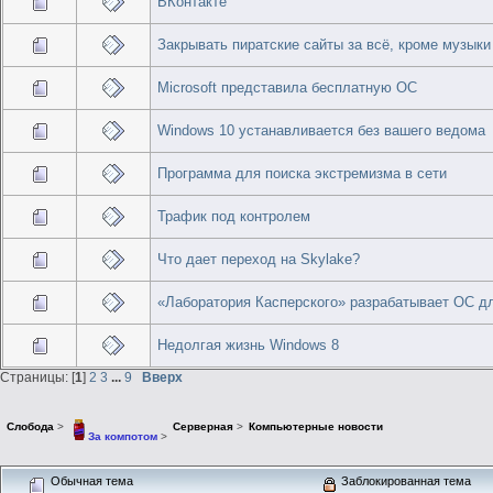
ВКонтакте
Закрывать пиратские сайты за всё, кроме музыки
Microsoft представила бесплатную ОС
Windows 10 устанавливается без вашего ведома
Программа для поиска экстремизма в сети
Трафик под контролем
Что дает переход на Skylake?
«Лаборатория Касперского» разрабатывает ОС д
Недолгая жизнь Windows 8
Страницы: [
1
]
2
3
...
9
Вверх
Слобода
>
Серверная
>
Компьютерные новости
За компотом
>
Обычная тема
Заблокированная тема