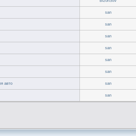
BizonStiv
san
san
san
san
san
san
ля авто
san
san