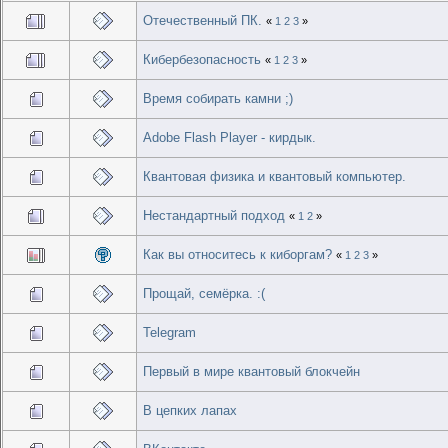
Отечественный ПК.
«
1
2
3
»
Кибербезопасность
«
1
2
3
»
Время собирать камни ;)
Adobe Flash Player - кирдык.
Квантовая физика и квантовый компьютер.
Нестандартный подход
«
1
2
»
Как вы относитесь к киборгам?
«
1
2
3
»
Прощай, семёрка. :(
Telegram
Первый в мире квантовый блокчейн
В цепких лапах