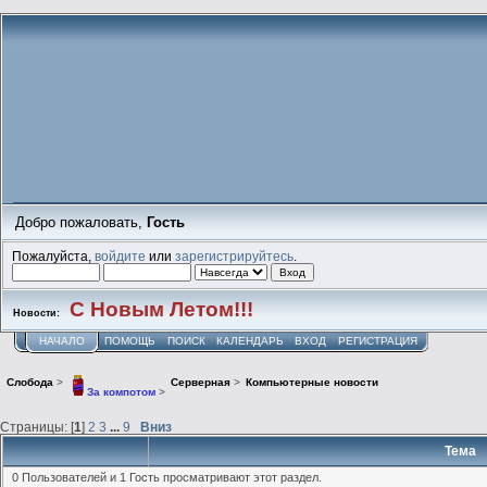
Добро пожаловать,
Гость
Пожалуйста,
войдите
или
зарегистрируйтесь
.
С Новым Летом!!!
Новости:
НАЧАЛО
ПОМОЩЬ
ПОИСК
КАЛЕНДАРЬ
ВХОД
РЕГИСТРАЦИЯ
Слобода
>
Серверная
>
Компьютерные новости
За компотом
>
Страницы: [
1
]
2
3
...
9
Вниз
Тема
0 Пользователей и 1 Гость просматривают этот раздел.