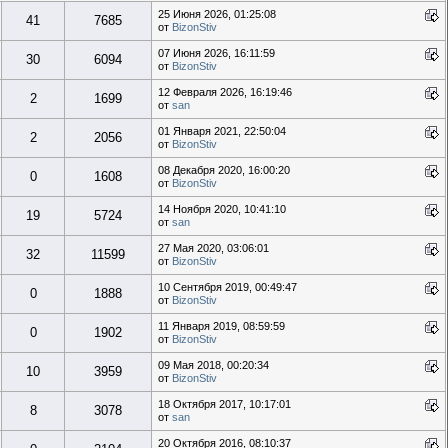
25 Июня 2026, 01:25:08
41
7685
от
BizonStiv
07 Июня 2026, 16:11:59
30
6094
от
BizonStiv
12 Февраля 2026, 16:19:46
2
1699
от
san
01 Января 2021, 22:50:04
2
2056
от
BizonStiv
08 Декабря 2020, 16:00:20
0
1608
от
BizonStiv
14 Ноября 2020, 10:41:10
19
5724
от
san
27 Мая 2020, 03:06:01
32
11599
от
BizonStiv
10 Сентября 2019, 00:49:47
0
1888
от
BizonStiv
11 Января 2019, 08:59:59
0
1902
от
BizonStiv
09 Мая 2018, 00:20:34
10
3959
от
BizonStiv
18 Октября 2017, 10:17:01
8
3078
от
san
20 Октября 2016, 08:10:37