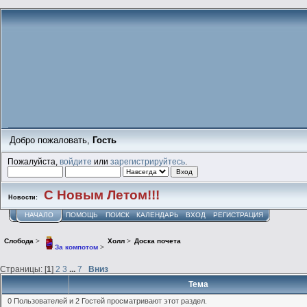
Добро пожаловать,
Гость
Пожалуйста,
войдите
или
зарегистрируйтесь
.
С Новым Летом!!!
Новости:
НАЧАЛО
ПОМОЩЬ
ПОИСК
КАЛЕНДАРЬ
ВХОД
РЕГИСТРАЦИЯ
Слобода
>
Холл
>
Доска почета
За компотом
>
Страницы: [
1
]
2
3
...
7
Вниз
Тема
0 Пользователей и 2 Гостей просматривают этот раздел.