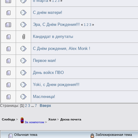
8 Марта
«
1
2
3
»
С днём матери!
Эра, С Днём Рождения!!!
«
1
2
3
»
Кандидат в депутаты
С Днём рождения, Alex Monk !
Первое мая!
День войск ПВО
Yoki, с Днем рождения!!!
Масленица!
Страницы: [
1
]
2
3
...
7
Вверх
Слобода
>
Холл
>
Доска почета
За компотом
>
Обычная тема
Заблокированная тема