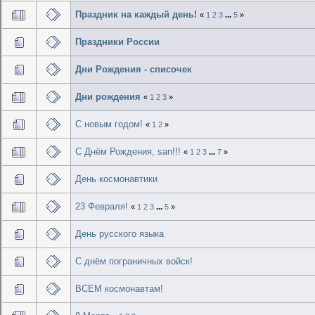
Праздник на каждый день!
«
1
2
3
...
5
»
Праздники России
Дни Рождения - списочек
Дни рождения
«
1
2
3
»
С новым годом!
«
1
2
»
С Днём Рождения, san!!!
«
1
2
3
...
7
»
День космонавтики
23 Февраля!
«
1
2
3
...
5
»
День русского языка
С днём пограничных войск!
ВСЕМ космонавтам!