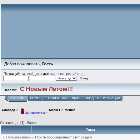
Добро пожаловать,
Гость
Пожалуйста,
войдите
или
зарегистрируйтесь
.
С Новым Летом!!!
Новости:
НАЧАЛО
ПОМОЩЬ
ПОИСК
КАЛЕНДАРЬ
ВХОД
РЕГИСТРАЦИЯ
Слобода
>
Маркет
>
Меняю
За компотом
>
Страницы: [
1
]
Вниз
Тема
0 Пользователей и 1 Гость просматривают этот раздел.