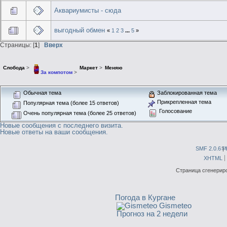
Аквариумисты - сюда
выгодный обмен
«
1
2
3
...
5
»
Страницы: [
1
]
Вверх
Слобода
>
Маркет
>
Меняю
За компотом
>
Обычная тема
Заблокированная тема
Прикрепленная тема
Популярная тема (более 15 ответов)
Голосование
Очень популярная тема (более 25 ответов)
Новые сообщения с последнего визита.
Новые ответы на ваши сообщения.
SMF 2.0.6
|
S
XHTML
Страница сгенериро
Погода в Кургане
Gismeteo
Прогноз на 2 недели