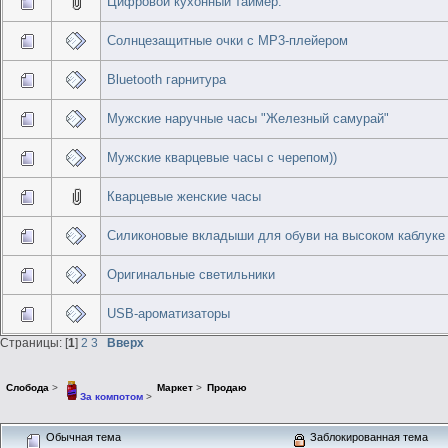
Цифровой кухонный таймер.
Солнцезащитные очки с МР3-плейером
Bluetooth гарнитура
Мужские наручные часы "Железный самурай"
Мужские кварцевые часы с черепом))
Кварцевые женские часы
Силиконовые вкладыши для обуви на высоком каблуке
Оригинальные светильники
USB-ароматизаторы
Страницы: [
1
]
2
3
Вверх
Слобода
>
Маркет
>
Продаю
За компотом
>
Обычная тема
Заблокированная тема