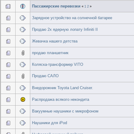
Пассажирские перевозки
«
1
2
»
Зарядное устройство на солнечной батарее
Продаю 2х ядерную лопату Infiniti II
Жевачка нашего детства
продаю планшетник
Коляска-трансформер VITO
Продаю САЛО
Внедорожник Toyota Land Cruiser.
Распродажа всякого некондита
Вакуумные наушники с микрофоном
Наушники для iPod