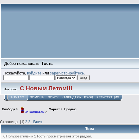
Добро пожаловать,
Гость
Пожалуйста,
войдите
или
зарегистрируйтесь
.
С Новым Летом!!!
Новости:
НАЧАЛО
ПОМОЩЬ
ПОИСК
КАЛЕНДАРЬ
ВХОД
РЕГИСТРАЦИЯ
Слобода
>
Маркет
>
Продаю
За компотом
>
Страницы: [
1
]
2
3
Вниз
Тема
0 Пользователей и 1 Гость просматривают этот раздел.