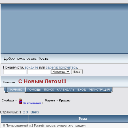
Добро пожаловать,
Гость
Пожалуйста,
войдите
или
зарегистрируйтесь
.
С Новым Летом!!!
Новости:
НАЧАЛО
ПОМОЩЬ
ПОИСК
КАЛЕНДАРЬ
ВХОД
РЕГИСТРАЦИЯ
Слобода
>
Маркет
>
Продаю
За компотом
>
Страницы: [
1
]
2
3
Вниз
Тема
0 Пользователей и 2 Гостей просматривают этот раздел.