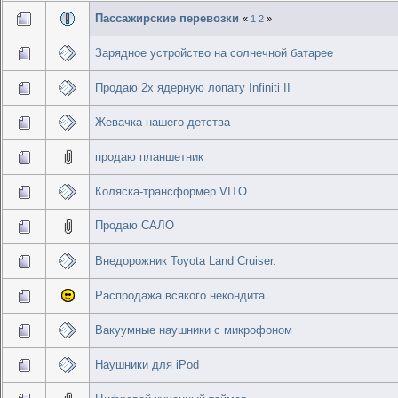
Пассажирские перевозки
«
1
2
»
Зарядное устройство на солнечной батарее
Продаю 2х ядерную лопату Infiniti II
Жевачка нашего детства
продаю планшетник
Коляска-трансформер VITO
Продаю САЛО
Внедорожник Toyota Land Cruiser.
Распродажа всякого некондита
Вакуумные наушники с микрофоном
Наушники для iPod