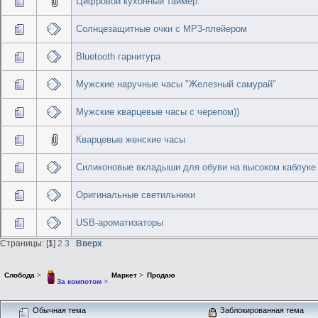
Цифровой кухонный таймер.
Солнцезащитные очки с МР3-плейером
Bluetooth гарнитура
Мужские наручные часы "Железный самурай"
Мужские кварцевые часы с черепом))
Кварцевые женские часы
Силиконовые вкладыши для обуви на высоком каблуке
Оригинальные светильники
USB-ароматизаторы
Страницы: [
1
]
2
3
Вверх
Слобода
>
Маркет
>
Продаю
За компотом
>
Обычная тема
Заблокированная тема