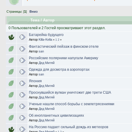
Страницы: [
1
]
Вниз
Тема
/
Автор
0 Пользователей и 2 Гостей просматривают этот раздел.
Батарейка будущего
Автор
Killa-Kella
«
1
2
»
Фантастический пейзаж в финском отеле
Автор
san
Российские полярники напугали Америку
Автор
Дед Митяй
Одежда для досмотра в аэропортах
Автор
san
Япония
Автор
Дед Митяй
Проснувшийся вулкан уничтожит две трети США
Автор
Дед Митяй
Ученые нашли способ борьбы с землетрясениями
Автор
Дед Митяй
Об инопланетных цивилизациях
Автор
Дед Митяй
На Россию падает сильный дождь из метеоров
Автор
Дед Митяй