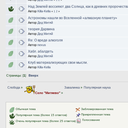
«
1
2
»
Над Землей воссияют два Солнца, как в древних пророчеств
Автор
Killa-Kella
«
1
2
»
Астрономы нашли во Вселенной «алмазную планету»
Автор
Дед Митяй
теория Дарвина
Автор
Дед Митяй
Re: О вреде алкоголя
Автор
nexus
Хабл. абалдеть
Автор
Дед Митяй
Клуб материализующих свои мысли.
Автор
Killa-Kella
Страницы: [
1
]
Вверх
Слобода
»
Завалинка
»
Популярная наука
Село "Митяево"
»
Обычная тема
Заблокированная тема
Прикрепленная тема
Популярная тема (более 15 ответов)
Голосование
Очень популярная тема (более 25 ответов)