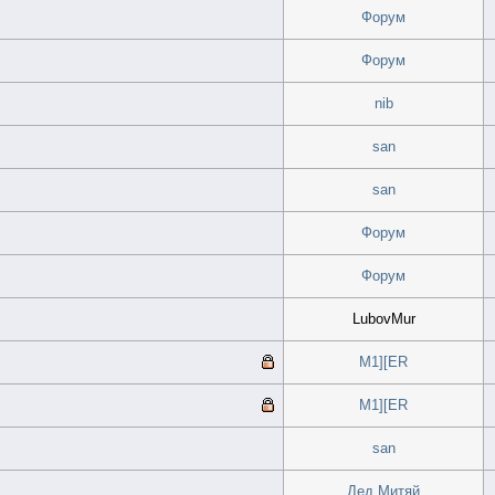
Форум
Форум
nib
san
san
Форум
Форум
LubovMur
M1][ER
M1][ER
san
Дед Митяй