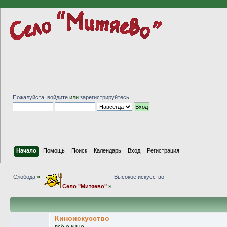
Пожалуйста,
войдите
или
зарегистрируйтесь
.
Начало
Помощь
Поиск
Календарь
Вход
Регистрация
Слобода
»
Высокое искусство
Село "Митяево"
»
Киноискусство
всё о кино