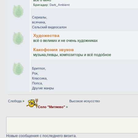
Бригадир:
Dark_Ambient
Сериалы
,
всячина
,
Сельский видеосалон
Художества
всё о великих и не очень художниках
Какофония звуков
музыка,певцы, композиторы и всё подобное
Бритпоп
,
Рок
,
Классика
,
Попса
,
Другие жанры
Слобода
»
Высокое искусство
Село "Митяево"
»
Новые сообщения с последнего визита.