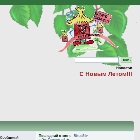
Новости:
С Новым Летом!!!
Последний ответ
от
BizonStiv
 Сообщений
в
Re: Последний �...